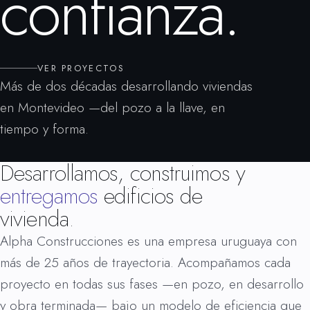
confianza.
VER PROYECTOS
Más de dos décadas desarrollando viviendas
en Montevideo —del pozo a la llave, en
tiempo y forma.
Desarrollamos, construimos y
entregamos
edificios de
vivienda.
Alpha Construcciones es una empresa uruguaya con
más de 25 años de trayectoria. Acompañamos cada
proyecto en todas sus fases —en pozo, en desarrollo
y obra terminada— bajo un modelo de eficiencia que