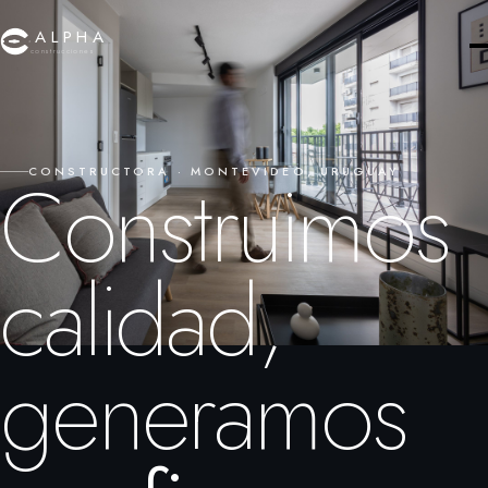
ALPHA
construcciones
Construimos
CONSTRUCTORA · MONTEVIDEO, URUGUAY
calidad,
generamos