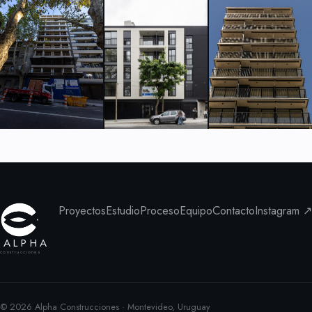
Proyectos
Estudio
Proceso
Equipo
Contacto
Instagram ↗
ALPHA
construcciones
©
2026
Alpha Construcciones · Montevideo, Uruguay